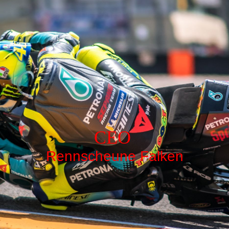
CEO
Rennscheune Falken