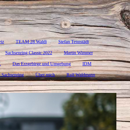
eiz
TEAM 28 Waldi
Stefan Tennstädt
Sachsenring Classic 2022
Martin Wimmer
K
Das Erzgebirge und Umgebung
IDM
 Sachsenring
Über mich
Ralf Waldmann