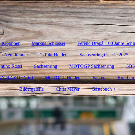
g Klöppner
Markus Schlosser
Ferenc Drapál 100 Jahre Schl
ar Neukirchner
2-Takt Helden
Sachsenring Classic 2025
entino Rossi
Sachsenring
MOTOGP Sachsenring
SB
KY HAYDEN 69
MOTOGP Helden
Falken
Rund um
Bildergalerie
Chris Meyer
Gästebuch
Kontakt