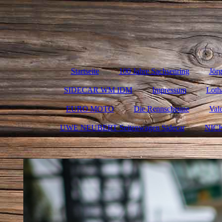
Startseite
100 Jahre Sachsenring
Jör
SIDECAR WM IDM
Impressum
Loth
EURO MOTO
Die Rennscheune
Val
UWE NEUBERT Seitenwagen Sidecar
NIC