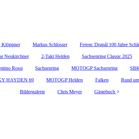
g Klöppner
Markus Schlosser
Ferenc Drapál 100 Jahre Schl
ar Neukirchner
2-Takt Helden
Sachsenring Classic 2025
entino Rossi
Sachsenring
MOTOGP Sachsenring
SB
KY HAYDEN 69
MOTOGP Helden
Falken
Rund um
Bildergalerie
Chris Meyer
Gästebuch
Kontakt