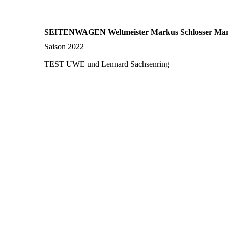
SEITENWAGEN Weltmeister Markus Schlosser Marc
Saison 2022
TEST UWE und Lennard Sachsenring
1 16.03.2022 TEST Sachsenring
2 16.03.2022 Test
6 16.03.2022 Test AMC Turm
5 16.03.2022 Test
4 16.03.2022 Test Sonnenuntergang
3 16.03.2022 Motorrad Unger
7 16.03.2022 Boxeneinfahrt ADAC
7 16.03.2022 Boxeneinfahrt ADAC _1