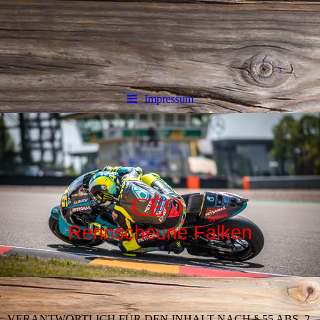
Impressum
CEO
Rennscheune Falken
VERANTWORTLICH FÜR DEN INHALT NACH § 55 ABS. 2