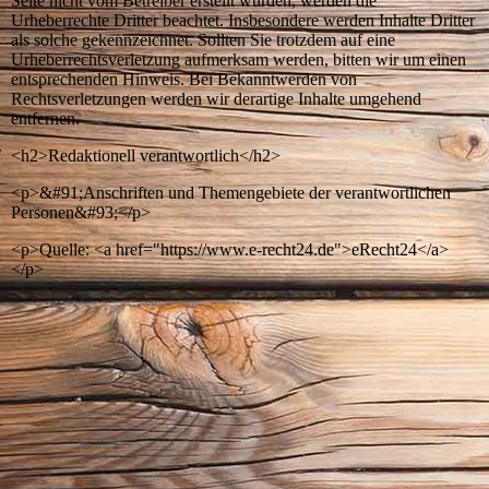
Seite nicht vom Betreiber erstellt wurden, werden die
Urheberrechte Dritter beachtet. Insbesondere werden Inhalte Dritter
als solche gekennzeichnet. Sollten Sie trotzdem auf eine
Urheberrechtsverletzung aufmerksam werden, bitten wir um einen
entsprechenden Hinweis. Bei Bekanntwerden von
Rechtsverletzungen werden wir derartige Inhalte umgehend
entfernen.
<h2>Redaktionell verantwortlich</h2>
<p>&#91;Anschriften und Themengebiete der verantwortlichen
Personen&#93;</p>
<p>Quelle: <a href="https://www.e-recht24.de">eRecht24</a>
</p>