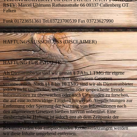
RSTV: Marcel Uhlmann Rathausstraße 66 09337 Callenberg OT
Falken
Funk 01723651361 Tel.03723700539 Fax 03723627990
mail. rennscheune@t-online.de
HAFTUNGSAUSSCHLUSS (DISCLAIMER)
HAFTUNG FÜR INHALTE
Als Diensteanbieter sind wir gemäß § 7 Abs.1 TMG für eigene
Inhalte auf diesen Seiten nach den allgemeinen Gesetzen
verantwortlich. Nach §§ 8 bis 10 TMG sind wir als Diensteanbieter
jedoch nicht verpflichtet, übermittelte oder gespeicherte fremde
Informationen zu überwachen oder nach Umständen zu forschen,
die auf eine rechtswidrige Tätigkeit hinweisen. Verpflichtungen zur
Entfernung oder Sperrung der Nutzung von Informationen nach
den allgemeinen Gesetzen bleiben hiervon unberührt. Eine
diesbezügliche Haftung ist jedoch erst ab dem Zeitpunkt der
Kenntnis einer konkreten Rechtsverletzung möglich. Bei
Bekanntwerden von entsprechenden Rechtsverletzungen werden
wir diese Inhalte umgehend entfernen.