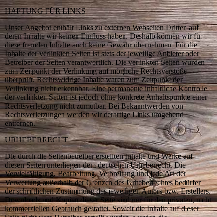
HAFTUNG FÜR LINKS
Unser Angebot enthält Links zu externen Webseiten Dritter, auf
deren Inhalte wir keinen Einfluss haben. Deshalb können wir für
diese fremden Inhalte auch keine Gewähr übernehmen. Für die
Inhalte der verlinkten Seiten ist stets der jeweilige Anbieter oder
Betreiber der Seiten verantwortlich. Die verlinkten Seiten wurden
zum Zeitpunkt der Verlinkung auf mögliche Rechtsverstöße
überprüft. Rechtswidrige Inhalte waren zum Zeitpunkt der
Verlinkung nicht erkennbar. Eine permanente inhaltliche Kontrolle
der verlinkten Seiten ist jedoch ohne konkrete Anhaltspunkte einer
Rechtsverletzung nicht zumutbar. Bei Bekanntwerden von
Rechtsverletzungen werden wir derartige Links umgehend
entfernen.
URHEBERRECHT
Die durch die Seitenbetreiber erstellten Inhalte und Werke auf
diesen Seiten unterliegen dem deutschen Urheberrecht. Die
Vervielfältigung, Bearbeitung, Verbreitung und jede Art der
Verwertung außerhalb der Grenzen des Urheberrechtes bedürfen
der schriftlichen Zustimmung des jeweiligen Autors bzw. Erstellers.
Downloads und Kopien dieser Seite sind nur für den privaten, nicht
kommerziellen Gebrauch gestattet. Soweit die Inhalte auf dieser