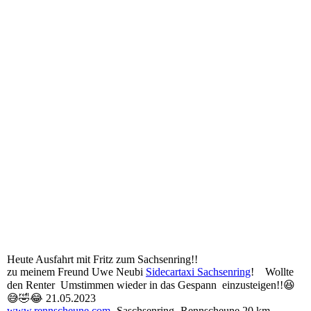
MZ 6 Der UWEam Steuer und Fritz im Seitenwagen21.05.2023
Boxengasse
MZ 5 Start Der Ausfahrt 21.05.2023
MZ 4 Der ich und mein Beifahrer 21.05.2023
MZ 3 21.05.2023
MZ 2 Der Fritz Langer und Der UWE im MZ Gespann 21.05.2023
MZ 1 21.05.2023
Heute Ausfahrt mit Fritz zum Sachsenring!!
zu meinem Freund Uwe Neubi
Sidecartaxi Sachsenring
! Wollte
den Renter Umstimmen wieder in das Gespann einzusteigen!!😆
😅🤣😂 21.05.2023
www.rennscheune.com
-Saschsenring- Rennscheune 20 km