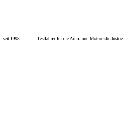
Das Gespann Sachsenring Box 7
Einfahrt in Die Box 09.09.2021
Der Uwe Neubert An Der Einfahrt Box Sachsenring
seit 1998 Testfahrer für die Auto- und Motorradindustrie
Uwe Neubert Kurve Queckenberg
Sidecar Taxi
UWE
Der CEO in Der Mitte mit UWE und Lennard
Uwe und Lennard Turm 2 Mit Canon W
Uwe und Lennard Turm Nr 3