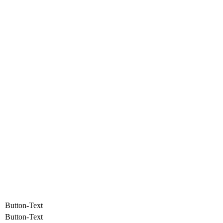
W 25 Michael Frank Jan Loth Martin Tom Ronny Tommy
W 15
W 13
W 12 _1
W 11 Saisonabschluss Rennscheune 06.11.2022
W 10 _1
W 9 Heike Markus Andree
W 8 Markus Reiterberger Frank Thomas
W 6
Button-Text
Button-Text