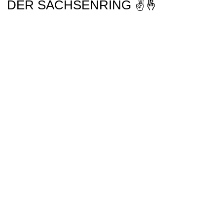
DER SACHSENRING ✌🤞
13_1
W 14
W 18 _1
W 19
W 20
W 22