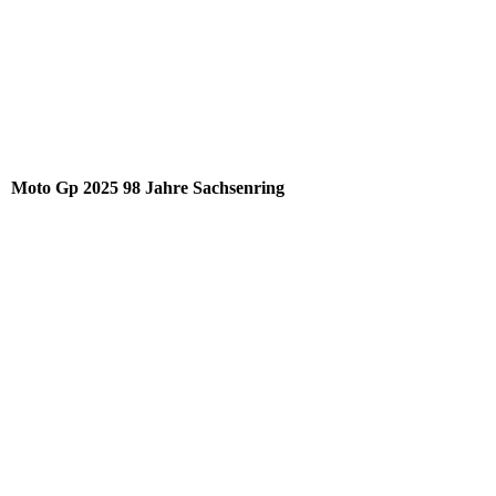
Motogp 2025 MM93 AM 73 13.07.25 (163)
Moto Gp 2025 98 Jahre Sachsenring
MOTO GP 2025 SARI (4)
MOTO GP 2025 SARI (1)
MOTO GP 2025 SARI (2)
MOTO GP 2025 SARI (1)_1
MOTO GP 2025 SARI (6)
MOTO GP 2025 SARI (5)
MOTO GP 2025 SARI (7)_1