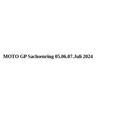
MOTO GP Sachsenring 05.06.07.Juli 2024
Der Ich Mit Nikon 6D 400mm Sari 2024
15_3
(14) Keanu Reeves Randy Mamola
(13)
(12)
(11)
(6)