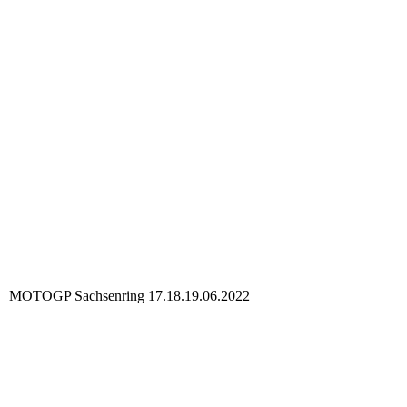
Moto GP 2023 Sachsenring (64)
Moto GP 2023 Sachsenring (65)
Moto GP 2023 Sachsenring (66)
Moto GP 2023 Sachsenring (54)
Moto GP 2023 Sachsenring (55)
Moto GP 2023 Sachsenring (56)
Moto GP 2023 Sachsenring (57)
MOTOGP Sachsenring 17.18.19.06.2022
JK SPORTSFOTO MOTO GP 2022 Sachsenring Marcel Schrötter