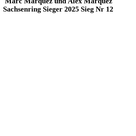
Marc Marquez und Alex Marquez
Sachsenring Sieger 2025 Sieg Nr 12
Motogp 2025 MM93 AM 73 13.07.25 (144)
Marc Marquez Box Sachsenring (28)
Marc Marquez Box Sachsenring (26)
Marc Marquez Box Sachsenring (10)
Motogp 2025 MM93 AM 73 13.07.25 (163)_1
Marc Marquez Box Sachsenring (28)_1
Marc Marquez Box Sachsenring (38)_1
Moto GP Sonntag (214)
Moto GP Sonntag (255)
Marc Marquez Box Sachsenring (38)
Motogp 2025 MM93 AM 73 13.07.25 (144)_1