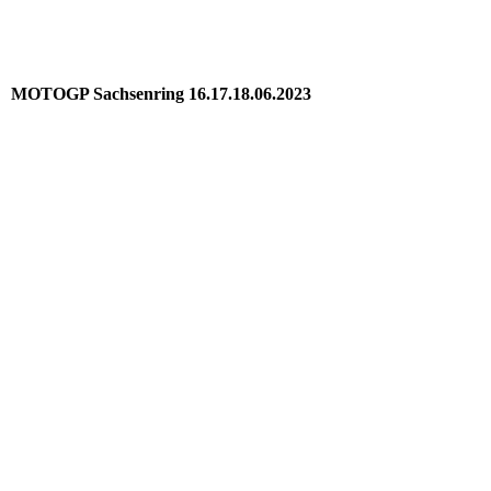
MOTOGP Sachsenring 16.17.18.06.2023
Francesco Pecco Bagnaia Motogp Weltmeister 2022
Jackass Jack Miller 43 18.06.2023
Enea Bastianini 23
Der ich Stefan Bradl MOTO2 Weltmeister 2011 Sandro Cortese
Moto3 Weltmeister 2012_1
Sachsenring Sieger Deniz Öncü Moto3
Moto GP 2023 Sachsenring (7)