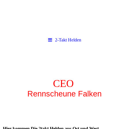
2-Takt Helden
CEO
Rennscheune Falken
Hier kommen Die 2takt Helden aus Ost und West